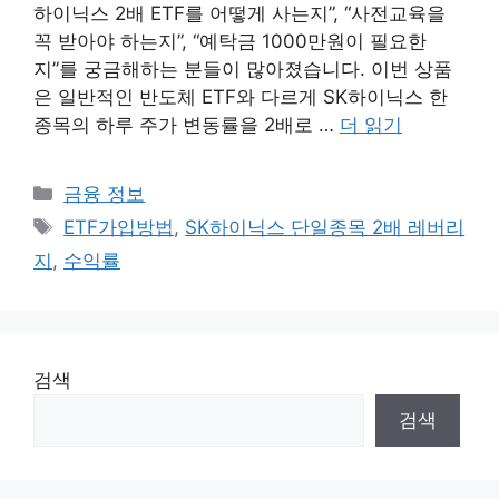
하이닉스 2배 ETF를 어떻게 사는지”, “사전교육을
꼭 받아야 하는지”, “예탁금 1000만원이 필요한
지”를 궁금해하는 분들이 많아졌습니다. 이번 상품
은 일반적인 반도체 ETF와 다르게 SK하이닉스 한
종목의 하루 주가 변동률을 2배로 …
더 읽기
카
금융 정보
테
태
ETF가입방법
,
SK하이닉스 단일종목 2배 레버리
고
그
지
,
수익률
리
검색
검색