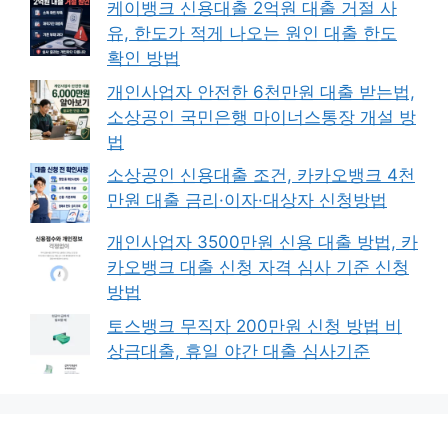
케이뱅크 신용대출 2억원 대출 거절 사
유, 한도가 적게 나오는 원인 대출 한도
확인 방법
개인사업자 안전한 6천만원 대출 받는법,
소상공인 국민은행 마이너스통장 개설 방
법
소상공인 신용대출 조건, 카카오뱅크 4천
만원 대출 금리·이자·대상자 신청방법
개인사업자 3500만원 신용 대출 방법, 카
카오뱅크 대출 신청 자격 심사 기준 신청
방법
토스뱅크 무직자 200만원 신청 방법 비
상금대출, 휴일 야간 대출 심사기준