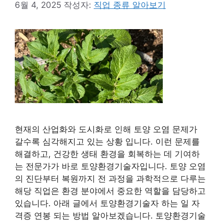
6월 4, 2025
작성자:
직업 종류 알아보기
현재의 산업화와 도시화로 인해 토양 오염 문제가
갈수록 심각해지고 있는 상황 입니다. 이런 문제를
해결하고, 건강한 생태 환경을 회복하는 데 기여하
는 전문가가 바로 토양환경기술자입니다. 토양 오염
의 진단부터 복원까지 전 과정을 과학적으로 다루는
해당 직업은 환경 분야에서 중요한 역할을 담당하고
있습니다. 아래 글에서 토양환경기술자 하는 일 자
격증 연봉 되는 방법 알아보겠습니다. 토양환경기술