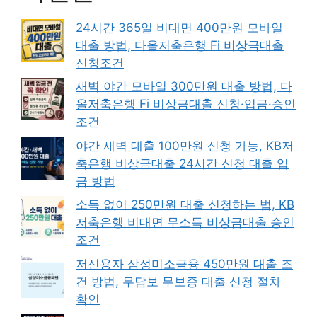
24시간 365일 비대면 400만원 모바일
대출 방법, 다올저축은행 Fi 비상금대출
신청조건
새벽 야간 모바일 300만원 대출 방법, 다
올저축은행 Fi 비상금대출 신청·입금·승인
조건
야간 새벽 대출 100만원 신청 가능, KB저
축은행 비상금대출 24시간 신청 대출 입
금 방법
소득 없이 250만원 대출 신청하는 법, KB
저축은행 비대면 무소득 비상금대출 승인
조건
저신용자 삼성미소금융 450만원 대출 조
건 방법, 무담보 무보증 대출 신청 절차
확인