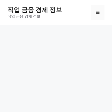
컨
직업 금융 경제 정보
텐
메
츠
직업 금융 경제 정보
로
뉴
건
너
뛰
기