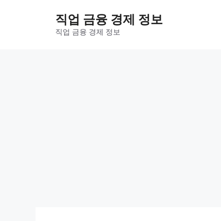
컨
직업 금융 경제 정보
텐
츠
직업 금융 경제 정보
로
건
너
뛰
기