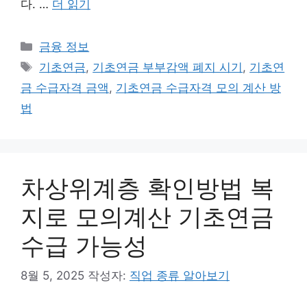
다. …
더 읽기
카
금융 정보
테
태
기초연금
,
기초연금 부부감액 폐지 시기
,
기초연
고
그
금 수급자격 금액
,
기초연금 수급자격 모의 계산 방
리
법
차상위계층 확인방법 복
지로 모의계산 기초연금
수급 가능성
8월 5, 2025
작성자:
직업 종류 알아보기