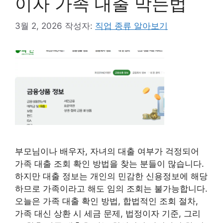
이자 가족 대출 막는법
3월 2, 2026
작성자:
직업 종류 알아보기
부모님이나 배우자, 자녀의 대출 여부가 걱정되어
가족 대출 조회 확인 방법을 찾는 분들이 많습니다.
하지만 대출 정보는 개인의 민감한 신용정보에 해당
하므로 가족이라고 해도 임의 조회는 불가능합니다.
오늘은 가족 대출 확인 방법, 합법적인 조회 절차,
가족 대신 상환 시 세금 문제, 법정이자 기준, 그리