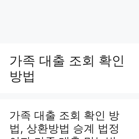
가족 대출 조회 확인
방법
가족 대출 조회 확인 방
법, 상환방법 승계 법정