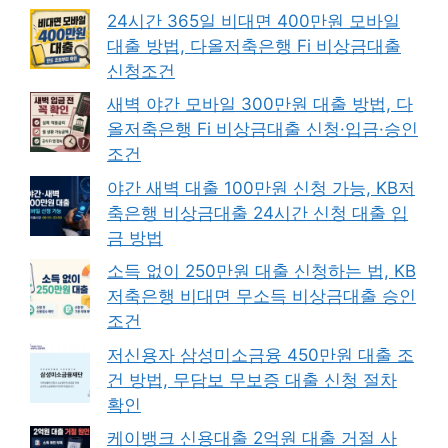
24시간 365일 비대면 400만원 모바일
대출 방법, 다올저축은행 Fi 비상금대출
신청조건
새벽 야간 모바일 300만원 대출 방법, 다
올저축은행 Fi 비상금대출 신청·입금·승인
조건
야간 새벽 대출 100만원 신청 가능, KB저
축은행 비상금대출 24시간 신청 대출 입
금 방법
소득 없이 250만원 대출 신청하는 법, KB
저축은행 비대면 무소득 비상금대출 승인
조건
저신용자 삼성미소금융 450만원 대출 조
건 방법, 무담보 무보증 대출 신청 절차
확인
케이뱅크 신용대출 2억원 대출 거절 사