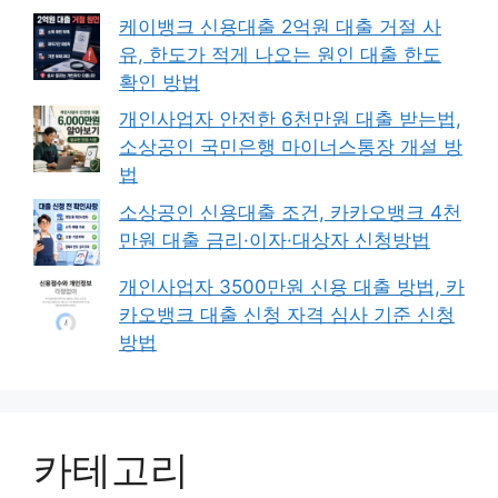
케이뱅크 신용대출 2억원 대출 거절 사
유, 한도가 적게 나오는 원인 대출 한도
확인 방법
개인사업자 안전한 6천만원 대출 받는법,
소상공인 국민은행 마이너스통장 개설 방
법
소상공인 신용대출 조건, 카카오뱅크 4천
만원 대출 금리·이자·대상자 신청방법
개인사업자 3500만원 신용 대출 방법, 카
카오뱅크 대출 신청 자격 심사 기준 신청
방법
카테고리