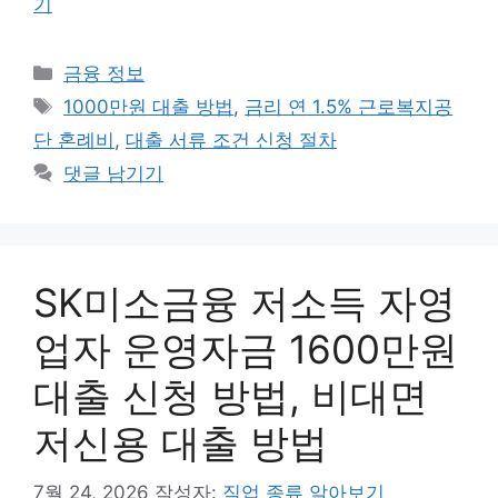
기
카
금융 정보
테
태
1000만원 대출 방법
,
금리 연 1.5% 근로복지공
고
그
단 혼례비
,
대출 서류 조건 신청 절차
리
댓글 남기기
SK미소금융 저소득 자영
업자 운영자금 1600만원
대출 신청 방법, 비대면
저신용 대출 방법
7월 24, 2026
작성자:
직업 종류 알아보기