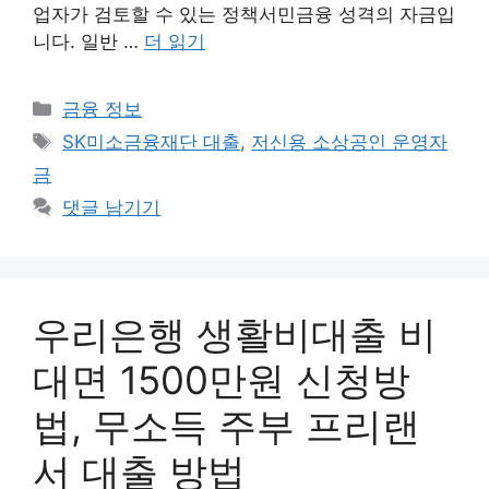
업자가 검토할 수 있는 정책서민금융 성격의 자금입
니다. 일반 …
더 읽기
카
금융 정보
테
태
SK미소금융재단 대출
,
저신용 소상공인 운영자
고
그
금
리
댓글 남기기
우리은행 생활비대출 비
대면 1500만원 신청방
법, 무소득 주부 프리랜
서 대출 방법