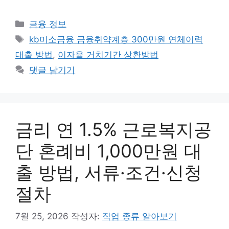
카
금융 정보
테
태
kb미소금융 금융취약계층 300만원 연체이력
고
그
대출 방법
,
이자율 거치기간 상환방법
리
댓글 남기기
금리 연 1.5% 근로복지공
단 혼례비 1,000만원 대
출 방법, 서류·조건·신청
절차
7월 25, 2026
작성자:
직업 종류 알아보기