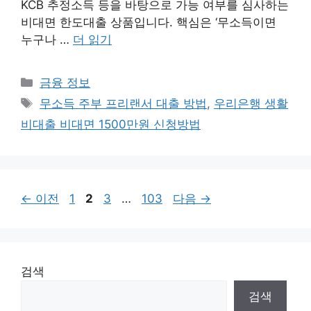
KCB 추정소득 등을 바탕으로 가능 여부를 심사하는
비대면 한도대출 상품입니다. 핵심은 ‘무소득이면
누구나 …
더 읽기
카
금융 정보
테
태
무소득 주부 프리랜서 대출 방법
,
우리은행 생활
고
그
비대출 비대면 1500만원 신청방법
리
페
페
페
페
←
이전
1
2
3
…
103
다음
→
이
이
이
이
지
지
지
지
검색
검색