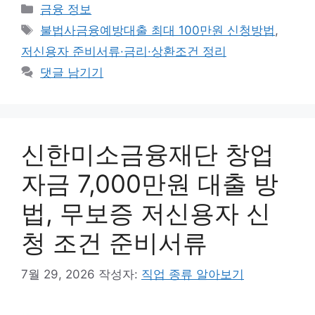
카
금융 정보
테
태
불법사금융예방대출 최대 100만원 신청방법
,
고
그
저신용자 준비서류·금리·상환조건 정리
리
댓글 남기기
신한미소금융재단 창업
자금 7,000만원 대출 방
법, 무보증 저신용자 신
청 조건 준비서류
7월 29, 2026
작성자:
직업 종류 알아보기