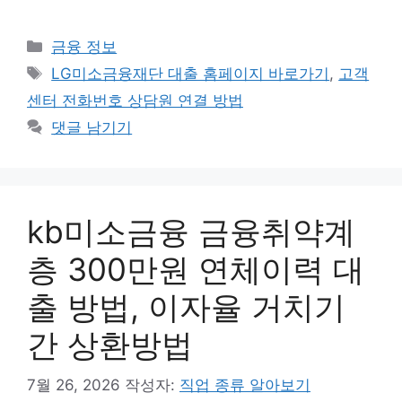
카
금융 정보
테
태
LG미소금융재단 대출 홈페이지 바로가기
,
고객
고
그
센터 전화번호 상담원 연결 방법
리
댓글 남기기
kb미소금융 금융취약계
층 300만원 연체이력 대
출 방법, 이자율 거치기
간 상환방법
7월 26, 2026
작성자:
직업 종류 알아보기