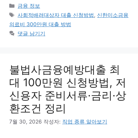
카
금융 정보
테
태
사회적배려대상자 대출 신청방법
,
신한미소금융
고
그
의료비 300만원 대출 방법
리
댓글 남기기
불법사금융예방대출 최
대 100만원 신청방법, 저
신용자 준비서류·금리·상
환조건 정리
7월 30, 2026
작성자:
직업 종류 알아보기