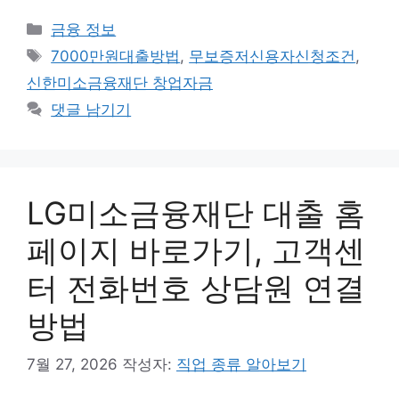
카
금융 정보
테
태
7000만원대출방법
,
무보증저신용자신청조건
,
고
그
신한미소금융재단 창업자금
리
댓글 남기기
LG미소금융재단 대출 홈
페이지 바로가기, 고객센
터 전화번호 상담원 연결
방법
7월 27, 2026
작성자:
직업 종류 알아보기