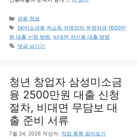
카
금융 정보
테
태
SK미소금융 저소득 자영업자 운영자금 1600만
고
그
원 대출 신청 방법
,
비대면 저신용 대출 방법
리
댓글 남기기
청년 창업자 삼성미소금
융 2500만원 대출 신청
절차, 비대면 무담보 대
출 준비 서류
7월 24, 2026
작성자:
직업 종류 알아보기