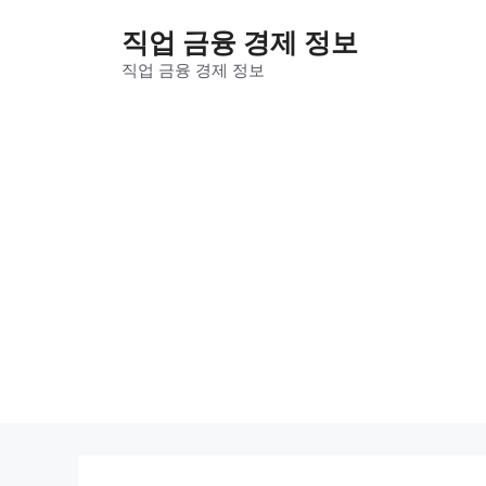
컨
직업 금융 경제 정보
텐
츠
직업 금융 경제 정보
로
건
너
뛰
기