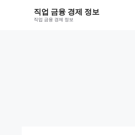
컨
직업 금융 경제 정보
텐
츠
직업 금융 경제 정보
로
건
너
뛰
기