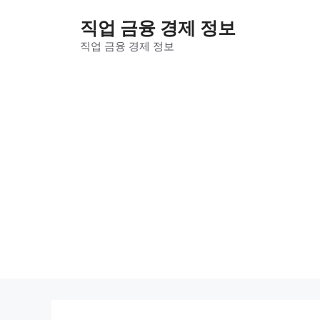
컨
직업 금융 경제 정보
텐
츠
직업 금융 경제 정보
로
건
너
뛰
기